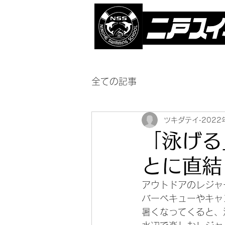
全ての記事
ツキダテイ
2022
「泳げる
とに直結
アウトドアのレジャ
バーベキューやキャ
暑くなってくると、