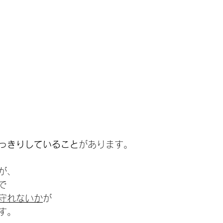
っきりしていること
があります。
が、
で
守れないか
が
す。