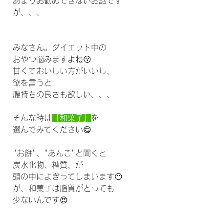
あまりお勧めできないお話です
が、、、
みなさん。ダイエット中の
おやつ悩みますよね😗
甘くておいしい方がいいし、
欲を言うと
腹持ちの良さも欲しい、、、
そんな時は
「和菓子」
を
選んでみてください😋
"お餅"、"あんこ"と聞くと
炭水化物、糖質、が
頭の中によぎってしまいます😶
が、和菓子は脂質がとっても
少ないんです😍