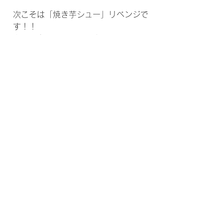
次こそは「焼き芋シュー」リベンジで
す！！
カムバ楽しみにしていますぜひ💝💝💝
ではまた🙇‍♀️
すべて表示
最新記事