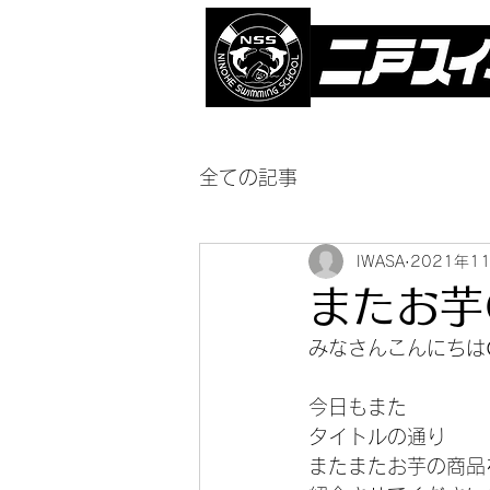
全ての記事
IWASA
2021年1
またお芋
みなさんこんにちは
今日もまた
タイトルの通り
またまたお芋の商品