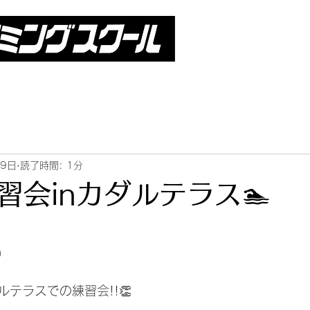
月9日
読了時間: 1分
習会inカダルテラス🏊
日
）
テラスでの練習会!!👏