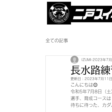
全ての記事
IZUMI
2023年7
長水路練
更新日：
2023年7月11
こんにちは😊
令和5年7月8日（土
選手、育成コースは
待ちに待った、カダル