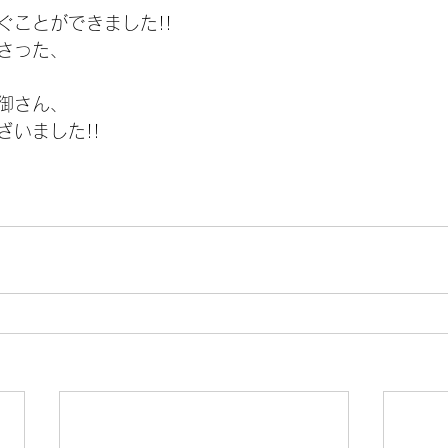
ぐことができました!!
さった、
御さん、
ざいました!!