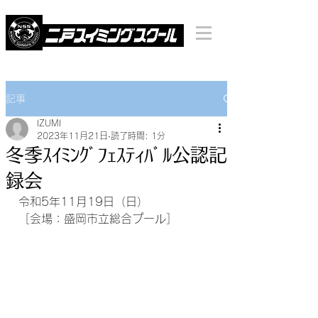
記事
IZUMI
2023年11月21日
読了時間: 1分
冬季ｽｲﾐﾝｸﾞﾌｪｽﾃｨﾊﾞﾙ公認記
録会
令和5年11月19日（日）
［会場：盛岡市立総合プール］