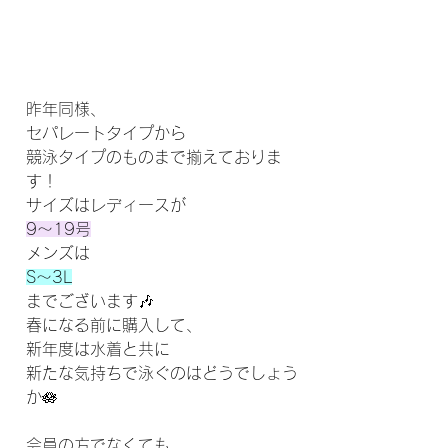
昨年同様、
セパレートタイプから
競泳タイプのものまで揃えておりま
す！
サイズはレディースが
9～19号
メンズは
S～3L
までございます🎶
春になる前に購入して、
新年度は水着と共に
新たな気持ちで泳ぐのはどうでしょう
か🪷
会員の方でなくても、