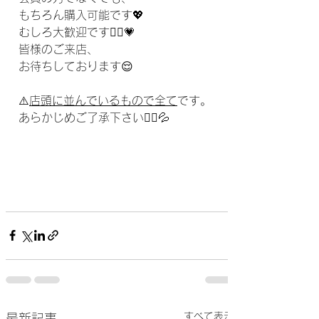
もちろん購入可能です💖
むしろ大歓迎です🙋‍♀️💗
皆様のご来店、
お待ちしております😌
⚠️
店頭に並んでいるもので全て
です。
あらかじめご了承下さい🙇‍♀️💦
すべて表示
最新記事