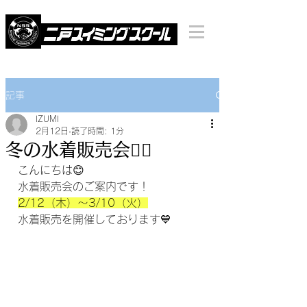
記事
IZUMI
2月12日
読了時間: 1分
冬の水着販売会🏊‍♂️
こんにちは😊
水着販売会のご案内です！
2/12（木）～3/10（火）
水着販売を開催しております💙