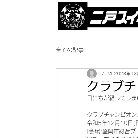
全ての記事
IZUMI
2023年12
クラブチ
日にちが経ってしま
クラブチャンピオン
令和5年12月10日(
[会場:盛岡市総合プ