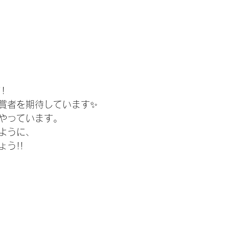
!
賞者を期待しています✨
やっています。
ように、
う!!