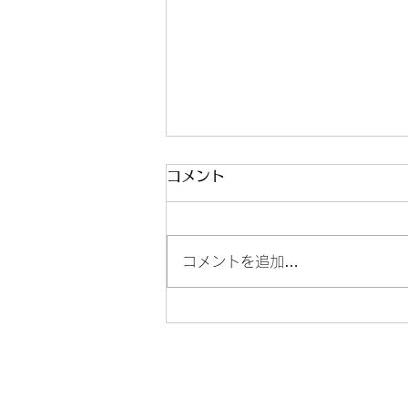
コメント
進級記録会🏊‍♂️
コメントを追加…