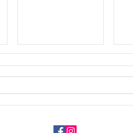
夏季JO予選会
🏖