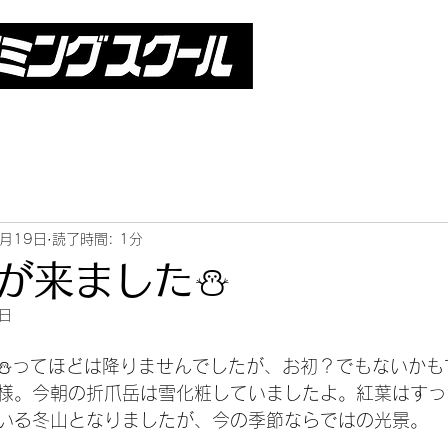
1月19日
読了時間: 1分
が来ました⛄
0日
⛄ってほどは降りませんでしたが、お初？でもないかも
様。今朝の折爪岳は雪化粧していましたよ。紅葉はすっ
いる冬山となりましたが、今の季節ならではの光景。