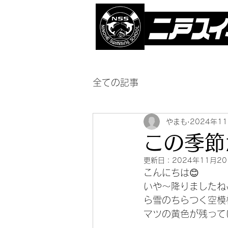
全ての記事
やまも
2024年1
この季節
更新日：
2024年11月2
こんにちは😊
いや～降りましたね
ら雪のちらつく空模
マツの黄色が残って