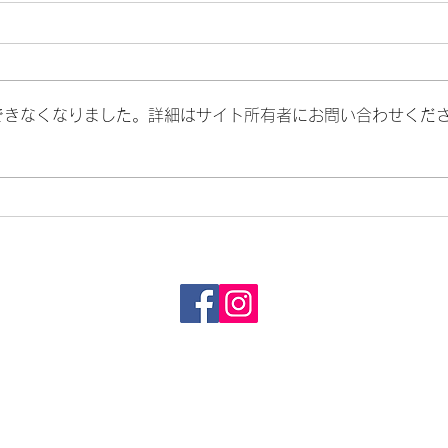
釜石OWS
進級記
できなくなりました。詳細はサイト所有者にお問い合わせくだ
©2019 by ninohe swimming school