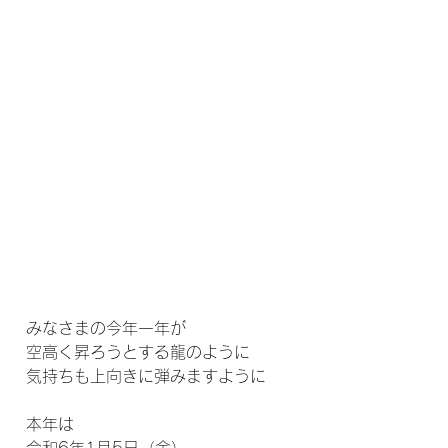
みなさまの今年一年が
空高く昇ろうとする龍のように
気持ちも上向きに弾みますように
本年は
令和6年1月5日（金）